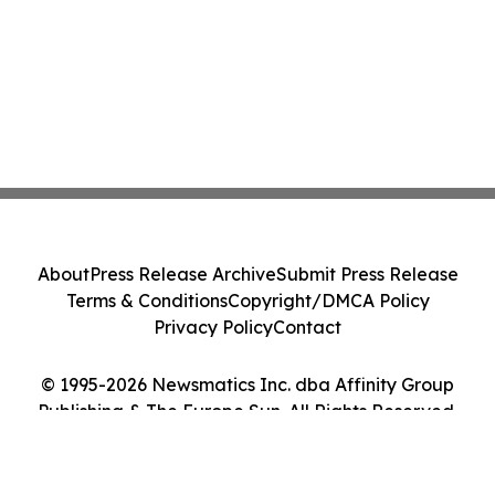
About
Press Release Archive
Submit Press Release
Terms & Conditions
Copyright/DMCA Policy
Privacy Policy
Contact
© 1995-2026 Newsmatics Inc. dba Affinity Group
Publishing & The Europe Sun. All Rights Reserved.
Cookie Settings / Your Privacy Choices